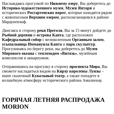
Наслаждаясь прогулкой по
Нижнему озеру
, Вы доберетесь до
Историко-художественного музея
,
Музея Янтаря
и
исторических
Росгартенских ворот
, которые находятся рядом
с живописным
Верхним озером
, располагающимся в районе
Марауненхоф.
Двигаясь в сторону
реки Преголя
, Вы за 15 минут дойдете до
Рыбной деревни
и
острова Канта
, где расположен
Кафедральный собор
с великолепным
Органным залом
,
усыпальница Иммануила Канта
и
парк скульптур
.
Прогуливаясь по берегу реки, вы доберетесь до
Музея
Мирового океана
с
теплоходом «Витязь»
, музейным
комплексом и аквариумом.
Отправившись на прогулку в сторону
проспекта Мира
, Вы
сможете насладиться видом на
Кирху королевы Луизы
–
ныне сказочный
Кукольный театр
, а также попадете в
волшебную атмосферу исторического района Амалиенау.
ГОРЯЧАЯ ЛЕТНЯЯ РАСПРОДАЖА
MORION