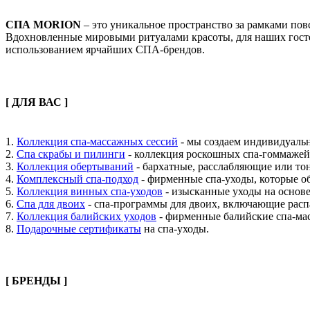
СПА MORION
– это уникальное пространство за рамками по
Вдохновленные мировыми ритуалами красоты, для наших гостей
использованием ярчайших СПА-брендов.
[ ДЛЯ ВАС ]
1.
Коллекция спа-массажных сессий
- мы создаем индивидуальн
2.
Спа скрабы и пилинги
- коллекция роскошных спа-гоммажей, 
3.
Коллекция обертываний
- бархатные, расслабляющие или то
4.
Комплексный спа-подход
- фирменные спа-уходы, которые о
5.
Коллекция винных спа-уходов
- изысканные уходы на основе
6.
С
па для двоих
- спа-программы для двоих, включающие расп
7.
К
оллекция балийских уходов
- фирменные балийские спа-мас
8.
Подарочные сертификаты
на спа-уходы.
[ БРЕНДЫ ]