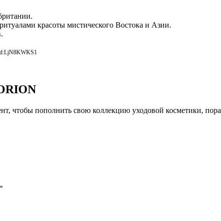
британии.
ритуалами красоты мистического Востока и Азии.
в.
erid:LjN8KWKS1
ORION
мент, чтобы пополнить свою коллекцию уходовой косметики, пор
»